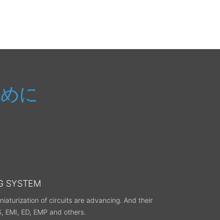
度陽子加速器施設
ために
G SYSTEM
aturization of circuits are advancing. And their
S, EMI, ED, EMP and others.