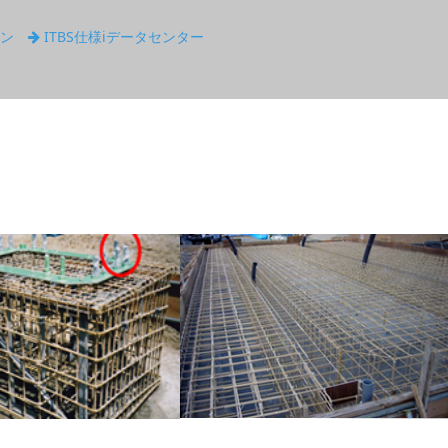
ョン
ITBS仕様iデータセンター
2000年～
PC枕木