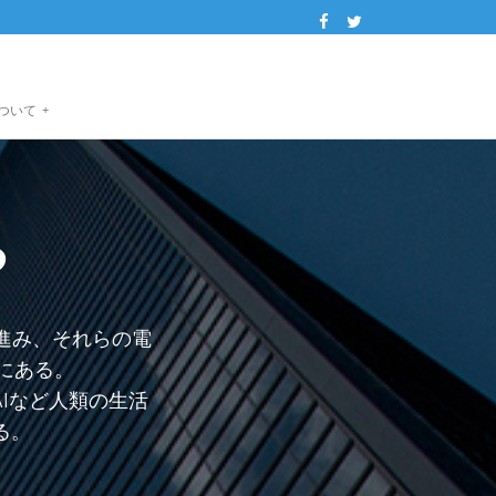
について
+
る
進み、それらの電
途にある。
AIなど人類の生活
る。