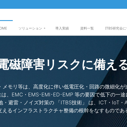
OME
ソリューション
+
導入実績
資料一覧
ITBS研究会
電磁障害リスクに備え
U・メモリ等は、高度化に伴い低電圧化・回路の微細化が
は、EMC・EMS･EMI･ED･EMP 等の要因で低下の一
・避雷・ノイズ対策の 「ITBS技術」 は、ICT・IoT・
支えるインフラストラクチャ整備の根幹をなすものであ