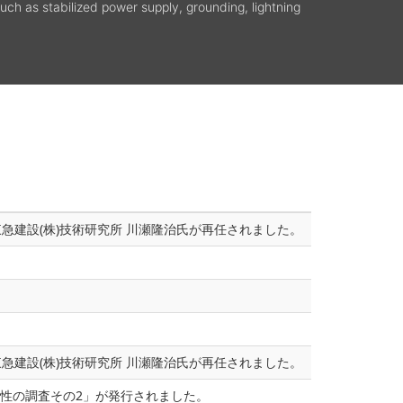
uch as stabilized power supply, grounding, lightning
急建設(株)技術研究所 川瀬隆治氏が再任されました。
急建設(株)技術研究所 川瀬隆治氏が再任されました。
関係性の調査その2」が発行されました。