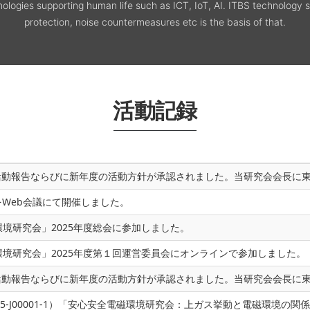
nologies supporting human life such as ICT, IoT, AI. ITBS technology s
protection, noise countermeasures etc is the basis of that.
活動記録
れ、活動報告ならびに新年度の活動方針が承認されました。当研究会会長に東
をWeb会議にて開催しました。
境研究会」2025年度総会に参加しました。
境研究会」2025年度第１回運営委員会にオンラインで参加しました。
れ、活動報告ならびに新年度の活動方針が承認されました。当研究会会長に東
25-J00001-1）「安心安全電磁環境研究会：上ガス挙動と電磁環境の