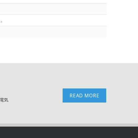
た。
READ MORE
は電気
。