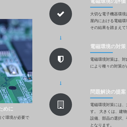
電磁環境の評価
大切な電子機器環境
屋内における電磁環
その結果を踏まえて
電磁環境の対策
電磁環境対策は、対
により種々の対策が
問題解決の提案
電磁環境対策には、
ために
す。 大きくは、建
防ぐ環境が必要で
設備、部品の選択、
となります。