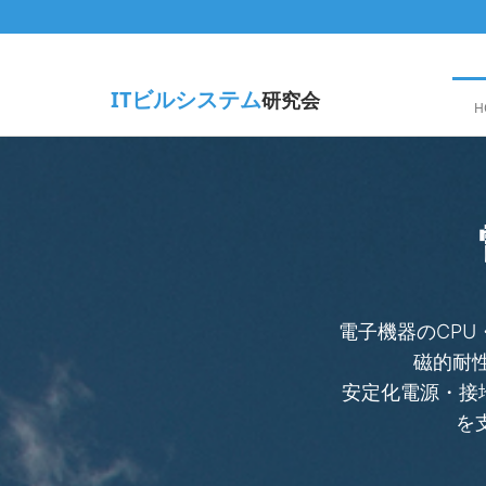
ITビルシステム
研究会
H
電子機器のCP
磁的耐性
安定化電源・接地
を