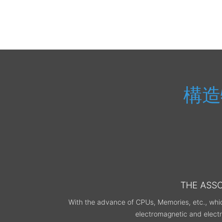
超高層住宅
超高層住宅
2001年9月
1997年3月
構造
THE ASS
With the advance of CPUs, Memories, etc., which
electromagnetic and electr